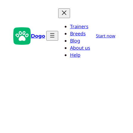
Aller
au
contenu
Trainers
Breeds
Dogo
Start now
Blog
About us
Help