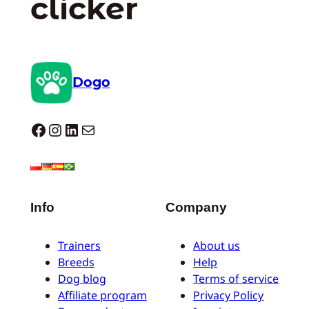
clicker
Dogo
Dogo facebook
Instagram
LinkedIn
E-mail
Info
Company
Trainers
About us
Breeds
Help
Dog blog
Terms of service
Affiliate program
Privacy Policy