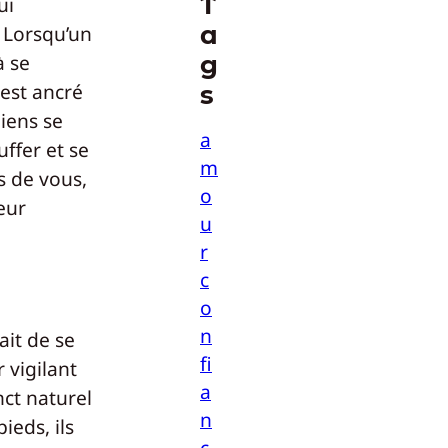
T
ui
a
 Lorsqu’un
g
à se
est ancré
s
hiens se
a
uffer et se
m
s de vous,
o
leur
u
r
c
o
n
ait de se
fi
 vigilant
a
nct naturel
n
ieds, ils
c