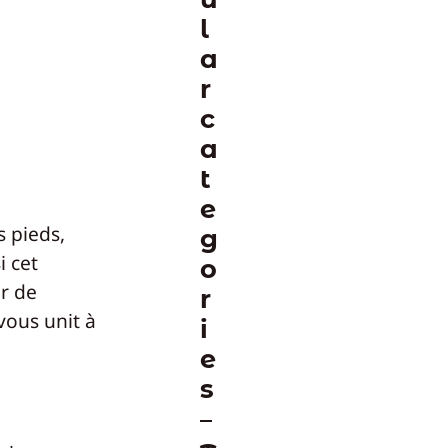
l
a
r
c
a
t
e
s pieds,
g
i cet
o
r de
r
 vous unit à
i
e
s