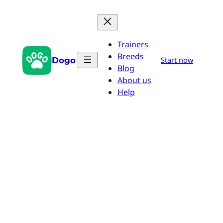
Aller
au
contenu
Trainers
Breeds
Dogo
Start now
Blog
About us
Help