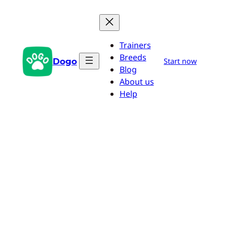
Aller
au
contenu
Trainers
Breeds
Dogo
Start now
Blog
About us
Help