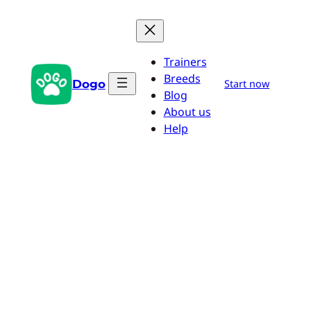
Aller
au
contenu
Trainers
Breeds
Dogo
Start now
Blog
About us
Help