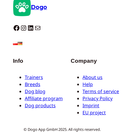
Dogo
Dogo facebook
Instagram
LinkedIn
E-mail
Info
Company
Trainers
About us
Breeds
Help
Dog blog
Terms of service
Affiliate program
Privacy Policy
Dog products
Imprint
EU project
© Dogo App GmbH 2025. All rights reserved.