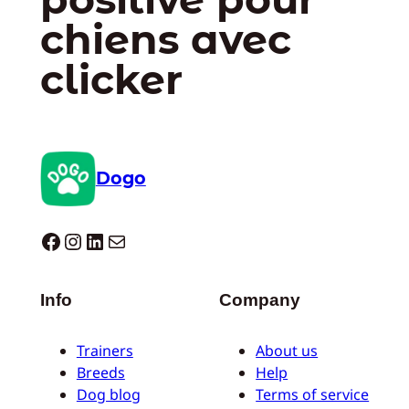
chiens avec
clicker
Dogo
Dogo facebook
Instagram
LinkedIn
E-mail
Info
Company
Trainers
About us
Breeds
Help
Dog blog
Terms of service