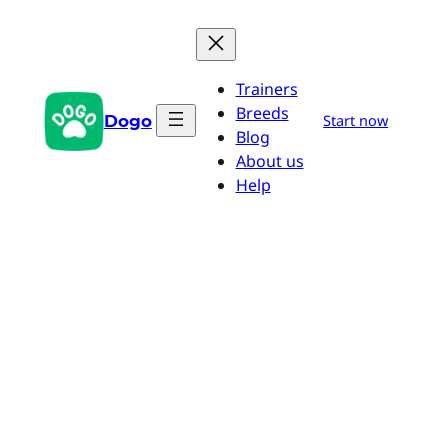
Aller
au
contenu
Trainers
Breeds
Dogo
Start now
Blog
About us
Help