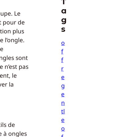
T
a
oupe. Le
g
t pour de
s
tion plus
 l’ongle.
o
de
f
ongles sont
f
e n’est pas
r
ent, le
e
er la
g
e
n
tl
e
ils de
o
e à ongles
f