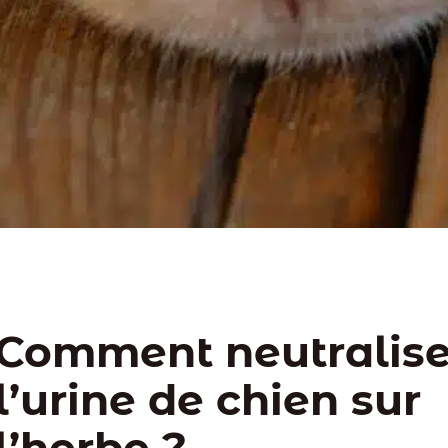
Comment neutralise
l’urine de chien sur
l’herbe ?