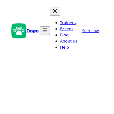
Aller
au
contenu
Trainers
Breeds
Dogo
Start now
Blog
About us
Help