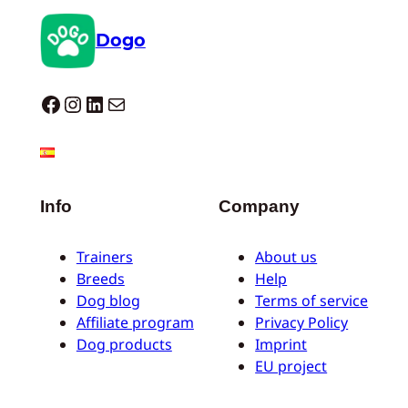
Dogo
Dogo facebook
Instagram
LinkedIn
E-mail
Info
Company
Trainers
About us
Breeds
Help
Dog blog
Terms of service
Affiliate program
Privacy Policy
Dog products
Imprint
EU project