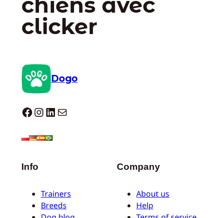
chiens avec
clicker
Dogo
Dogo facebook
Instagram
LinkedIn
E-mail
Info
Company
Trainers
About us
Breeds
Help
Dog blog
Terms of service