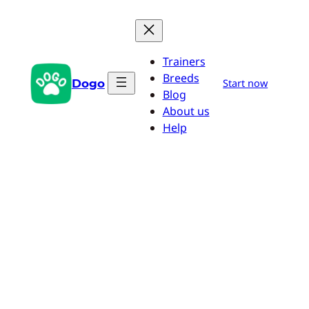
Aller
au
contenu
Trainers
Breeds
Dogo
Start now
Blog
About us
Help