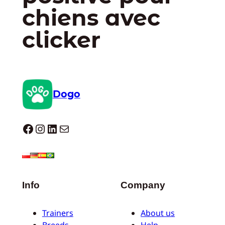
chiens avec
clicker
Dogo
Dogo facebook
Instagram
LinkedIn
E-mail
Info
Company
Trainers
About us
Breeds
Help