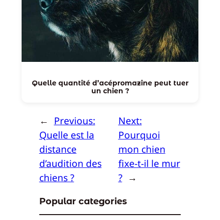
Quelle quantité d’acépromazine peut tuer
un chien ?
←
Previous:
Next:
Quelle est la
Pourquoi
distance
mon chien
d’audition des
fixe-t-il le mur
chiens ?
?
→
Popular categories