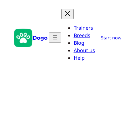
Aller
au
contenu
Trainers
Breeds
Dogo
Start now
Blog
About us
Help