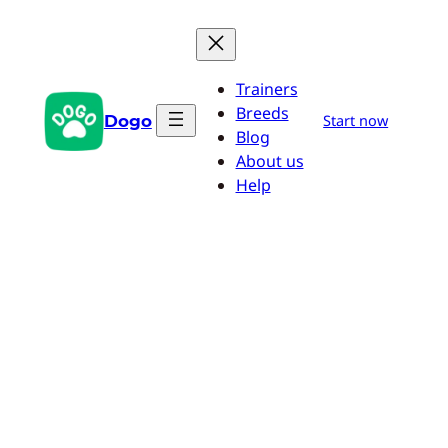
Aller
au
contenu
Trainers
Breeds
Dogo
Start now
Blog
About us
Help