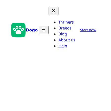
Aller
au
contenu
Trainers
Breeds
Dogo
Start now
Blog
About us
Help