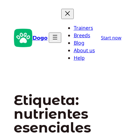
Saltar
al
contenido
Trainers
Breeds
Dogo
Start now
Blog
About us
Help
Etiqueta:
nutrientes
esenciales