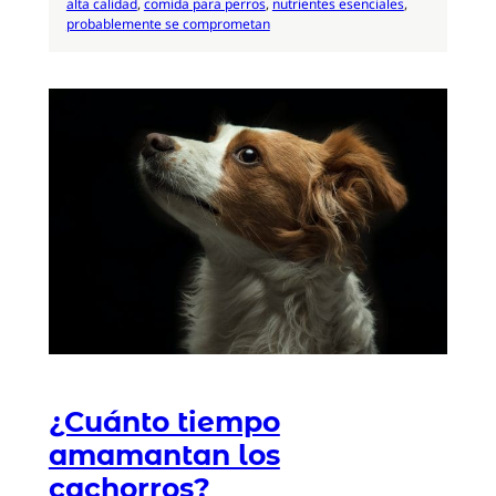
alta calidad
, 
comida para perros
, 
nutrientes esenciales
, 
probablemente se comprometan
¿Cuánto tiempo
amamantan los
cachorros?