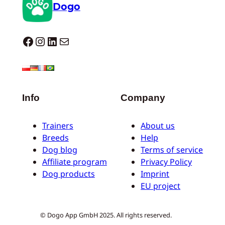
Dogo
Dogo facebook
Instagram
LinkedIn
Correo electrónico
Info
Company
Trainers
About us
Breeds
Help
Dog blog
Terms of service
Affiliate program
Privacy Policy
Dog products
Imprint
EU project
© Dogo App GmbH 2025. All rights reserved.