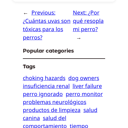
←
Previous:
Next:
¿Por
¿Cuántas uvas son
qué resopla
tóxicas para los
mi perro?
perros?
→
Popular categories
Tags
choking hazards
dog owners
insuficiencia renal
liver failure
perro ignorado
perro monitor
problemas neurológicos
productos de limpieza
salud
canina
salud del
comportamiento
tiempo