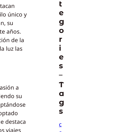
t
stacan
e
lo único y
g
n, su
o
te años.
r
ión de la
i
a luz las
e
s
T
pasión a
a
niendo su
g
daptándose
s
doptado
e destaca
c
s viajes