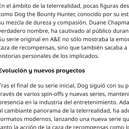
En el ámbito de la telerrealidad, pocas figuras de
como Dog the Bounty Hunter, conocido por su esti
su mezcla de dureza y compasión. Duane Chapma
verdadero nombre, ha cautivado al público duran
Su serie original en A&E no sólo mostraba la emoc
caza de recompensas, sino que también sacaba a l
historias personales de los implicados.
Evolución y nuevos proyectos
Tras el final de su serie inicial, Dog siguió con su 
través de varios spin-offs y nuevas series, mante
presencia en la industria del entretenimiento. A
al cambiante panorama de la telerrealidad, ha a
formatos modernos, lanzando una nueva serie qu
tanto la acción de la caza de recompensas como lo