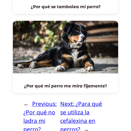
¿Por qué se tambalea mi perro?
¿Por qué mi perro me mira fijamente?
←
Previous:
Next:
¿Para qué
¿Por qué no
se utiliza la
ladra mi
cefalexina en
perro?
perros?
→