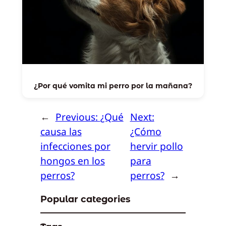
¿Por qué vomita mi perro por la mañana?
←
Previous:
¿Qué
Next:
causa las
¿Cómo
infecciones por
hervir pollo
hongos en los
para
perros?
perros?
→
Popular categories