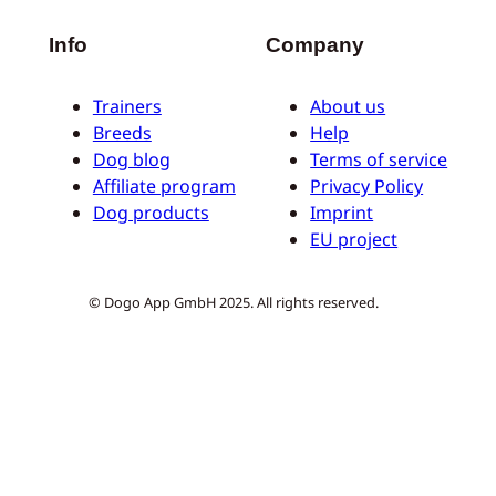
Info
Company
Trainers
About us
Breeds
Help
Dog blog
Terms of service
Affiliate program
Privacy Policy
Dog products
Imprint
EU project
© Dogo App GmbH 2025. All rights reserved.