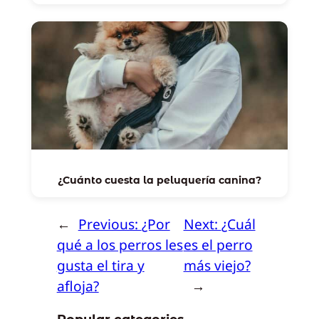
¿Cuánto cuesta la peluquería canina?
←
Previous:
¿Por
Next:
¿Cuál
qué a los perros les
es el perro
gusta el tira y
más viejo?
afloja?
→