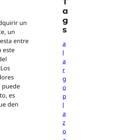
T
a
g
dquirir un
s
te, un
esta entre
a
n este
l
del
a
 Los
r
dores
g
e puede
o
to, es
p
ue den
l
a
z
o
a