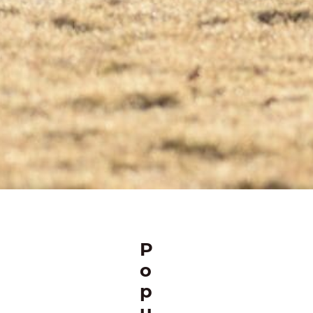
P
o
p
u