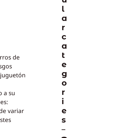
l
a
r
c
a
t
rros de
e
asgos
g
 juguetón
o
r
o a su
i
es:
e
de variar
s
stes