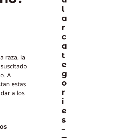
l
a
r
c
a
t
 raza, la
e
 suscitado
g
o. A
o
tan estas
r
dar a los
i
e
s
ros