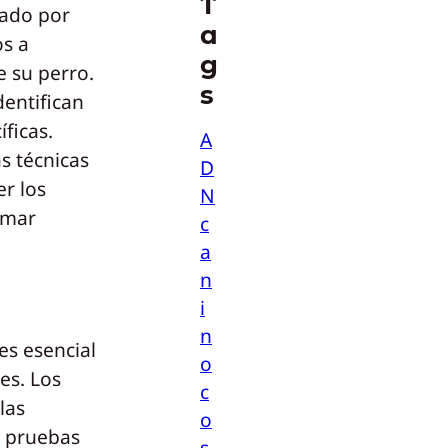
T
zado por
a
os a
g
 su perro.
s
dentifican
ficas.
A
s técnicas
D
r los
N
omar
c
a
n
i
n
es esencial
o
es. Los
c
las
o
s pruebas
s