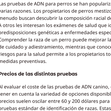
Las pruebas de ADN para perros se han populari
varias razones. Los propietarios de perros mestiz
menudo buscan descubrir la composición racial de
A otros les interesan los exámenes de salud que i
predisposiciones genéticas a enfermedades especí
Comprender la raza de un perro puede mejorar la
de cuidado y adiestramiento, mientras que conoce
riesgos para la salud permite a los propietarios t
medidas preventivas.
Precios de las distintas pruebas
Al evaluar el coste de las pruebas de ADN canino, 
tener en cuenta la variedad de opciones disponibl
precios suelen oscilar entre 60 y 200 dólares para 
pruebas estándar de identificación de razas. Esta