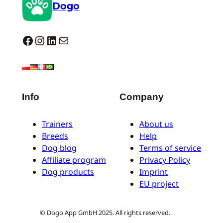
Dogo
Dogo facebook
Instagram
LinkedIn
Correo electrónico
Info
Company
Trainers
About us
Breeds
Help
Dog blog
Terms of service
Affiliate program
Privacy Policy
Dog products
Imprint
EU project
© Dogo App GmbH 2025. All rights reserved.