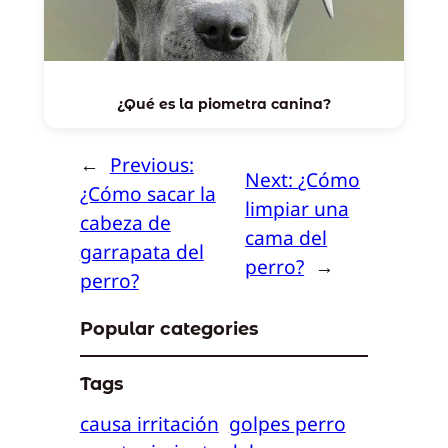
¿Qué es la piometra canina?
←
Previous:
Next:
¿Cómo
¿Cómo sacar la
limpiar una
cabeza de
cama del
garrapata del
perro?
→
perro?
Popular categories
Tags
causa irritación
golpes perro