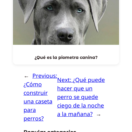
¿Qué es la piometra canina?
←
Previous:
Next:
¿Qué puede
¿Cómo
hacer que un
construir
perro se quede
una caseta
ciego de la noche
para
a la mañana?
→
perros?