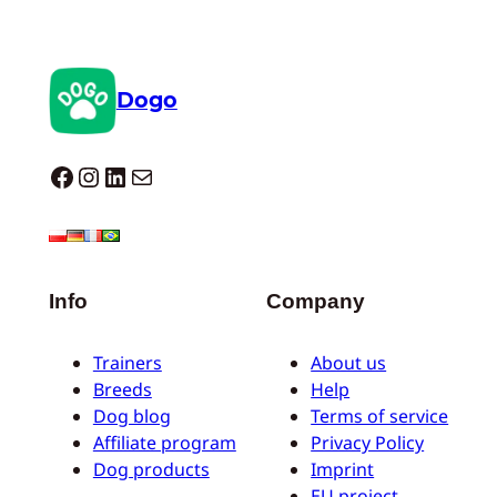
Dogo
Dogo facebook
Instagram
LinkedIn
Correo electrónico
Info
Company
Trainers
About us
Breeds
Help
Dog blog
Terms of service
Affiliate program
Privacy Policy
Dog products
Imprint
EU project