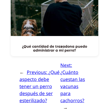
¿Qué cantidad de trazadona puedo
administrar a mi perro?
Next:
←
Previous:
¿Qué
¿Cuánto
aspecto debe
cuestan las
tener un perro
vacunas
después de ser
para
esterilizado?
cachorros?
→