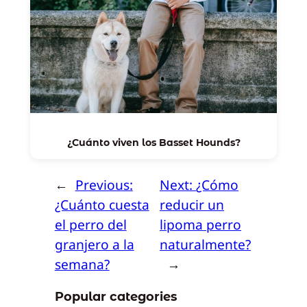
¿Cuánto viven los Basset Hounds?
←
Previous:
Next:
¿Cómo
¿Cuánto cuesta
reducir un
el perro del
lipoma perro
granjero a la
naturalmente?
semana?
→
Popular categories