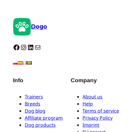
Dogo
Dogo facebook
Instagram
LinkedIn
E-Mail
Info
Company
Trainers
About us
Breeds
Help
Dog blog
Terms of service
Affiliate program
Privacy Policy
Dog products
Imprint
EU project