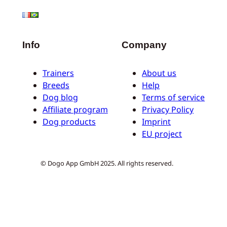
Info
Company
Trainers
About us
Breeds
Help
Dog blog
Terms of service
Affiliate program
Privacy Policy
Dog products
Imprint
EU project
© Dogo App GmbH 2025. All rights reserved.