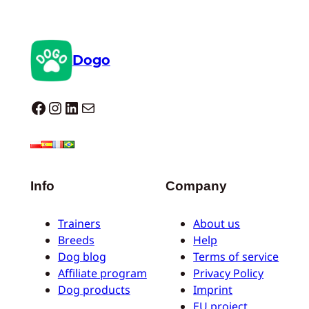
Dogo
Dogo facebook
Instagram
LinkedIn
E-Mail
Info
Company
Trainers
About us
Breeds
Help
Dog blog
Terms of service
Affiliate program
Privacy Policy
Dog products
Imprint
EU project