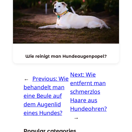
Wie reinigt man Hundeaugenpopel?
Next:
Wie
←
Previous:
Wie
entfernt man
behandelt man
schmerzlos
eine Beule auf
Haare aus
dem Augenlid
Hundeohren?
eines Hundes?
→
Popular categories