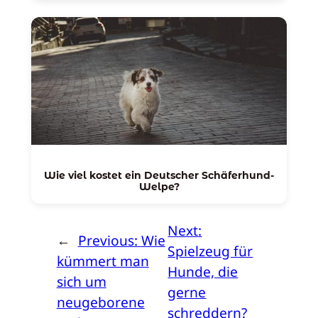
Wie viel kostet ein Deutscher Schäferhund-
Welpe?
Next:
←
Previous:
Wie
Spielzeug für
kümmert man
Hunde, die
sich um
gerne
neugeborene
schreddern?