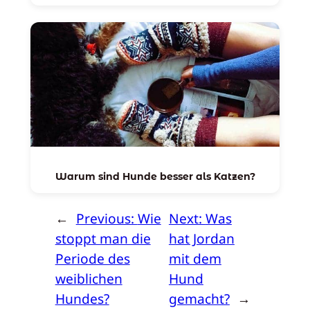
Warum sind Hunde besser als Katzen?
←
Previous:
Wie
Next:
Was
stoppt man die
hat Jordan
Periode des
mit dem
weiblichen
Hund
Hundes?
gemacht?
→