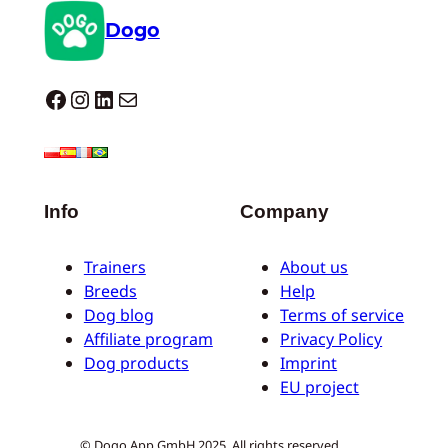
Dogo
Dogo facebook
Instagram
LinkedIn
E-Mail
Info
Company
Trainers
About us
Breeds
Help
Dog blog
Terms of service
Affiliate program
Privacy Policy
Dog products
Imprint
EU project
© Dogo App GmbH 2025. All rights reserved.