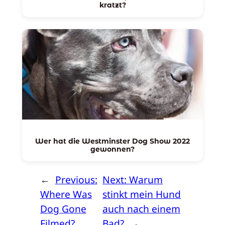
kratzt?
Wer hat die Westminster Dog Show 2022
gewonnen?
←
Previous:
Next:
Warum
Where Was
stinkt mein Hund
Dog Gone
auch nach einem
Filmed?
Bad?
→