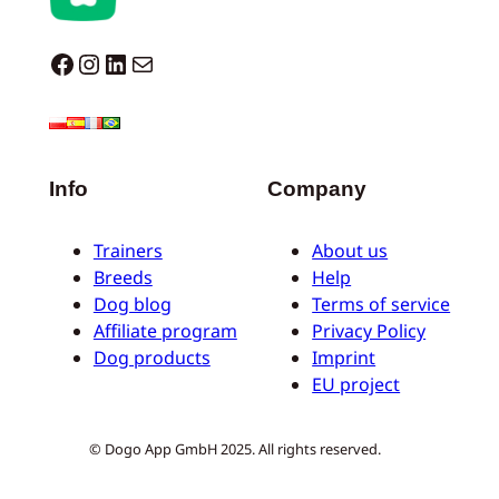
Dogo facebook
Instagram
LinkedIn
E-Mail
Info
Company
Trainers
About us
Breeds
Help
Dog blog
Terms of service
Affiliate program
Privacy Policy
Dog products
Imprint
EU project
© Dogo App GmbH 2025. All rights reserved.