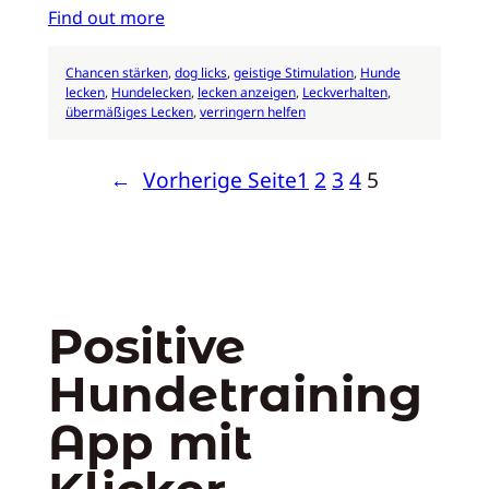
Find out more
Chancen stärken
, 
dog licks
, 
geistige Stimulation
, 
Hunde
lecken
, 
Hundelecken
, 
lecken anzeigen
, 
Leckverhalten
, 
übermäßiges Lecken
, 
verringern helfen
←
Vorherige Seite
1
2
3
4
5
Positive
Hundetraining
App mit