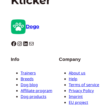
Klicker
Dogo
Dogo facebook
Instagram
LinkedIn
E-Mail
Info
Company
Trainers
About us
Breeds
Help
Dog blog
Terms of service
Affiliate program
Privacy Policy
Dog products
Imprint
EU project