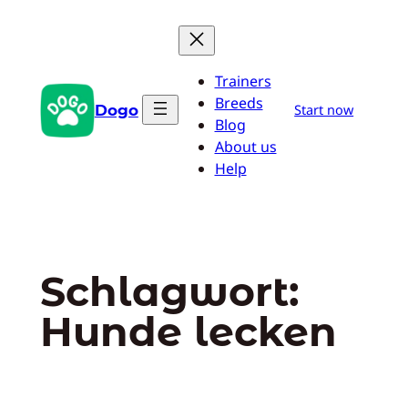
Zum
Inhalt
springen
Trainers
Breeds
Dogo
Start now
Blog
About us
Help
Schlagwort:
Hunde lecken