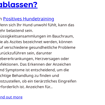
ablassen?
In
Positives Hundetraining
enn sich Ihr Hund unwohl fühlt, kann das
ehr belastend sein.
lüssigkeitsansammlungen im Bauchraum,
ie als Aszites bezeichnet werden, können
uf verschiedene gesundheitliche Probleme
urückzuführen sein, darunter
ebererkrankungen, Herzversagen oder
nfektionen. Das Erkennen der Anzeichen
nd Symptome ist entscheidend, um die
ichtige Behandlung zu finden und
estzustellen, ob ein tierärztliches Eingreifen
rforderlich ist. Anzeichen für…
ind out more