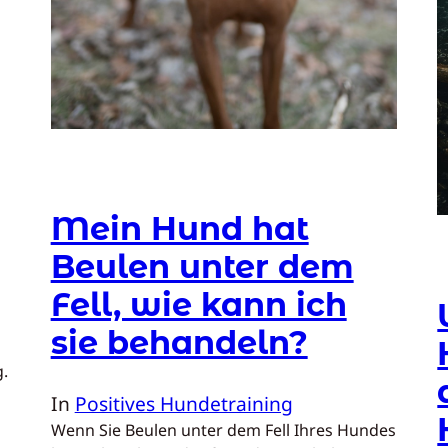
Mein Hund hat
Beulen unter dem
Fell, wie kann ich
l
sie behandeln?
g.
In
Positives Hundetraining
Wenn Sie Beulen unter dem Fell Ihres Hundes