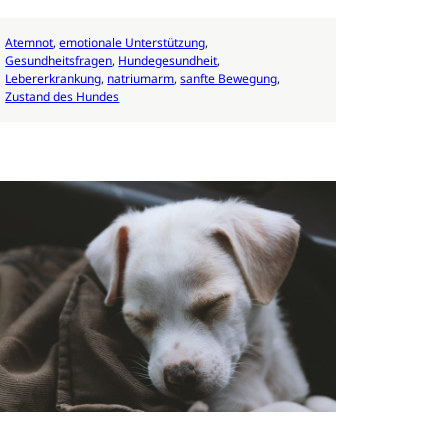
Atemnot
, 
emotionale Unterstützung
, 
Gesundheitsfragen
, 
Hundegesundheit
, 
Lebererkrankung
, 
natriumarm
, 
sanfte Bewegung
, 
Zustand des Hundes