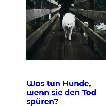
Was tun Hunde,
wenn sie den Tod
spüren?