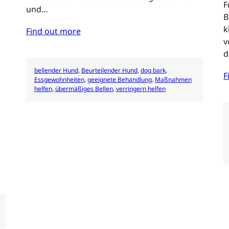
F
und…
B
k
Find out more
v
d
bellender Hund
, 
Beurteilender Hund
, 
dog bark
, 
F
Essgewohnheiten
, 
geeignete Behandlung
, 
Maßnahmen
helfen
, 
übermäßiges Bellen
, 
verringern helfen