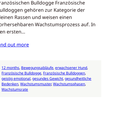
ranzösischen Bulldogge Französische
ulldoggen gehören zur Kategorie der
leinen Rassen und weisen einen
orhersehbaren Wachstumsprozess auf. In
en ersten…
ind out more
12 months
, 
Bewegungsabläufe
, 
erwachsener Hund
, 
Französische Bulldogge
, 
Französische Bulldoggen
, 
geistig emotional
, 
gesundes Gewicht
, 
gesundheitliche
Bedenken
, 
Wachstumsmuster
, 
Wachstumsphasen
, 
Wachstumsrate