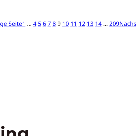
ge Seite
1
…
4
5
6
7
8
9
10
11
12
13
14
…
209
Nächs
ing