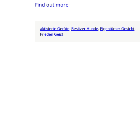
Find out more
aktivierte Geräte
, 
Besitzer Hunde
, 
Eigentümer Gesicht
, 
Frieden Geist