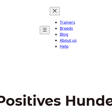
Trainers
Breeds
Blog
About us
Help
Positives Hunde