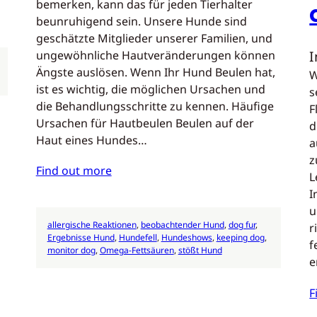
bemerken, kann das für jeden Tierhalter
beunruhigend sein. Unsere Hunde sind
geschätzte Mitglieder unserer Familien, und
ungewöhnliche Hautveränderungen können
Ängste auslösen. Wenn Ihr Hund Beulen hat,
W
ist es wichtig, die möglichen Ursachen und
s
die Behandlungsschritte zu kennen. Häufige
F
Ursachen für Hautbeulen Beulen auf der
d
Haut eines Hundes…
a
z
Find out more
L
I
u
allergische Reaktionen
, 
beobachtender Hund
, 
dog fur
, 
r
Ergebnisse Hund
, 
Hundefell
, 
Hundeshows
, 
keeping dog
, 
f
monitor dog
, 
Omega-Fettsäuren
, 
stößt Hund
e
F