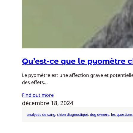
Qu’est-ce que le pyomètre c
Le pyomètre est une affection grave et potentielle
des effets…
Find out more
décembre 18, 2024
analyses de sang
, 
chien diagnostiqué
, 
dog owners
, 
les questions