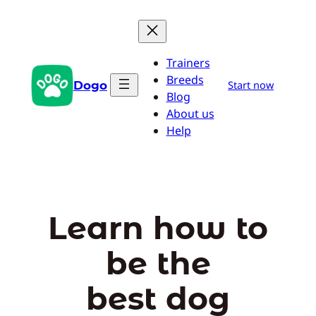
Aller
au
contenu
Trainers
Breeds
Dogo
Start now
Blog
About us
Help
Learn how to
be the
best dog