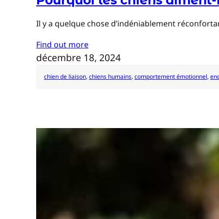
Pourquoi les chiens aiment-il
Il y a quelque chose d’indéniablement réconfortan
Find out more
décembre 18, 2024
chien de liaison
, 
chiens humains
, 
comportement émotionnel
, 
en