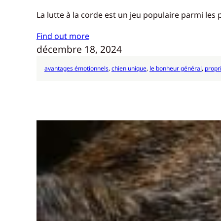
La lutte à la corde est un jeu populaire parmi les 
Find out more
décembre 18, 2024
avantages émotionnels
, 
chien unique
, 
le bonheur général
, 
propr