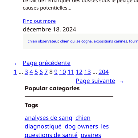
Le fait de remarquer des bosses sous le pelage de
causes potentielles…
Find out more
décembre 18, 2024
chien observateur
, 
chien qui se cogne
, 
expositions canines
, 
fourr
←
Page précédente
1
…
3
4
5
6
7
8
9
10
11
12
13
…
204
Page suivante
→
Popular categories
Tags
analyses de sang
chien
diagnostiqué
dog owners
les
questions de santé
ovaires