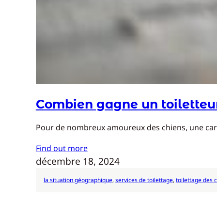
Combien gagne un toiletteur
Pour de nombreux amoureux des chiens, une carriè
Find out more
décembre 18, 2024
la situation géographique
, 
services de toilettage
, 
toilettage des 