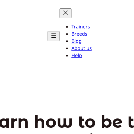
Trainers
Breeds
Blog
About us
Help
arn how to be 