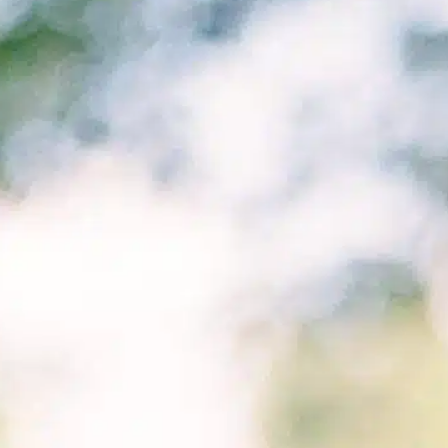
nt
chien
unique
chiens âgés
dog owners
dressage de
chiens
le
tempérament
de la race
les
chiens
apprennent
mois années
patience
compréhensi
on
patience
empathy
patience