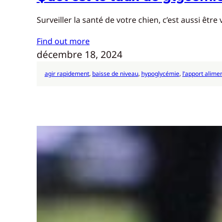
Surveiller la santé de votre chien, c’est aussi ê
Find out more
décembre 18, 2024
agir rapidement
, 
baisse de niveau
, 
hypoglycémie
, 
l’apport alime