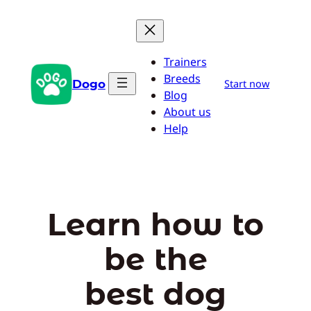
Aller
au
contenu
Trainers
Breeds
Dogo
Start now
Blog
About us
Help
Learn how to
be the
best dog